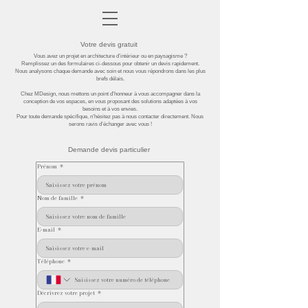
Votre devis gratuit
Vous avez un projet en architecture d’intérieur ou en paysagisme ?
Remplissez un des formulaires ci-dessous pour obtenir un devis rapidement.
Nous analysons chaque demande avec soin et nous vous répondrons dans les plus
brefs délais.
Chez MDesign, nous mettons un point d’honneur à vous accompagner dans la
conception de vos espaces, en vous proposant des solutions adaptées à vos
besoins et à vos envies.
Pour toute demande spécifique, n’hésitez pas à nous contacter directement. Nous
serons ravis d’échanger avec vous !
Demande devis particulier
Prénom
*
Nom de famille
*
E‑mail
*
Téléphone
*
Décrivrez votre projet
*