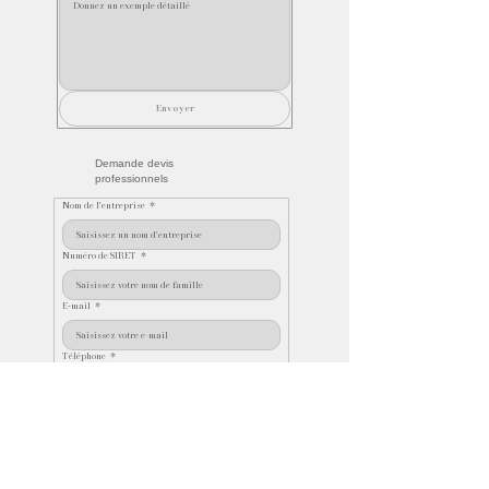
Envoyer
Demande devis
professionnels
Nom de l'entreprise
*
Numéro de SIRET
*
E‑mail
*
Téléphone
*
Décrivez votre projet
*