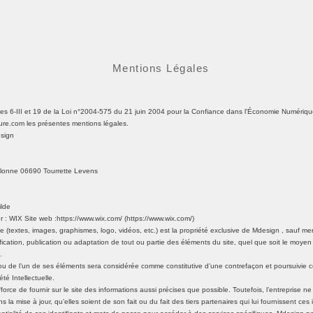
Mentions Légales
es 6-III et 19 de la Loi n°2004-575 du 21 juin 2004 pour la Confiance dans l'Économie Numérique
ure.com
les présentes mentions légales.
esign
lonne 06690 Tourrette Levens
ilde
: WIX Site web :https://www.wix.com/ (https://www.wix.com/)
te (textes, images, graphismes, logo, vidéos, etc.) est la propriété exclusive de Mdesign , sauf me
ication, publication ou adaptation de tout ou partie des éléments du site, quel que soit le moyen o
.
 ou de l’un de ses éléments sera considérée comme constitutive d’une contrefaçon et poursuivie c
té Intellectuelle.
fforce de fournir sur le site des informations aussi précises que possible. Toutefois, l’entreprise 
la mise à jour, qu’elles soient de son fait ou du fait des tiers partenaires qui lui fournissent ces 