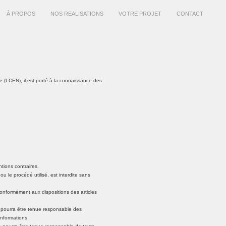
À PROPOS
NOS REALISATIONS
VOTRE PROJET
CONTACT
 (LCEN), il est porté à la connaissance des
ntions contraires.
u le procédé utilisé, est interdite sans
onformément aux dispositions des articles
ne pourra être tenue responsable des
informations.