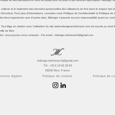
dentialité de ses identifiants et mots de passe pour accéder à des services spécifiques. Mdesign 
La collecte et le traitement des données personnelles des utilisateurs se font dans le respect des
Données). Pour plus d’informations, consultez notre Politique de Confidentialité et Politique de 
 des liens hypertextes vers d’autres sites. Mdesign n’assume aucune responsabilité quant au conte
: Tout litige en relation avec l’utilisation du site www.mdesignarchitecture.com est soumis au droit f
ille de Nice.
ion, vous pouvez nous contacter : Par email : mdesign.interiorarchi@gmail.com
mdesign.interiorarchi@gmail.com
Tél : +33 6 18 65 28 83
06000 Nice, France
ntions légales
Politique de cookies
Politique de co