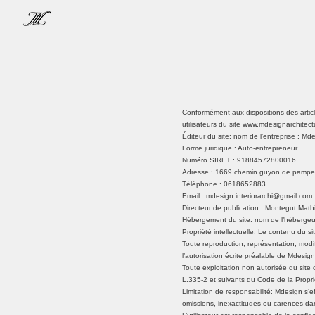
Conformément aux dispositions des articl
utilisateurs du site
www.mdesignarchitect
Éditeur du site: nom de l’entreprise : Md
Forme juridique : Auto-entrepreneur
Numéro SIRET : 91884572800016
Adresse : 1669 chemin guyon de pampe
Téléphone : 0618652883
Email : mdesign.interiorarchi@gmail.com
Directeur de publication : Montegut Math
Hébergement du site: nom de l’hébergeur 
Propriété intellectuelle: Le contenu du si
Toute reproduction, représentation, modif
l’autorisation écrite préalable de Mdesign
Toute exploitation non autorisée du site
L.335-2 et suivants du Code de la Proprié
Limitation de responsabilité: Mdesign s’e
omissions, inexactitudes ou carences dans 