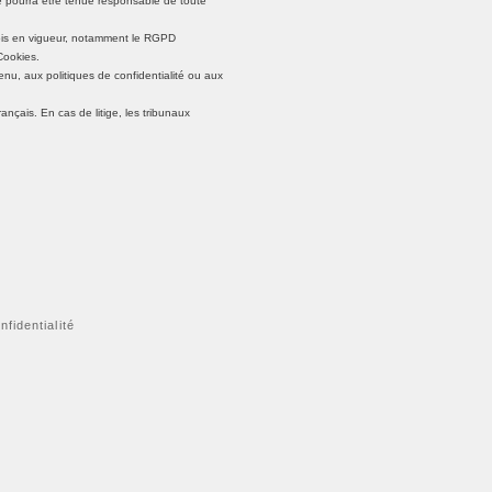
ne pourra être tenue responsable de toute
 lois en vigueur, notamment le RGPD
Cookies.
nu, aux politiques de confidentialité ou aux
rançais. En cas de litige, les tribunaux
nfidentialité