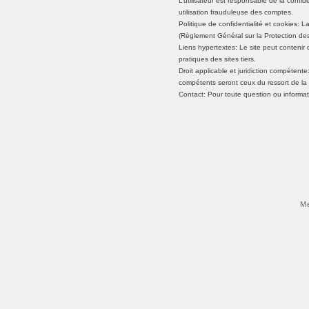
L’utilisateur est responsable de la confi
utilisation frauduleuse des comptes.
Politique de confidentialité et cookies: 
(Règlement Général sur la Protection des 
Liens hypertextes: Le site peut contenir
pratiques des sites tiers.
Droit applicable et juridiction compétente
compétents seront ceux du ressort de la v
Contact: Pour toute question ou informat
Me