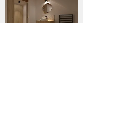
Imaginons ensemble un intérieur qui vous ressemble
mdesign.interiorarchi@gmail.com
Tél : +33 6 18 65 28 83
06000 Nice, France